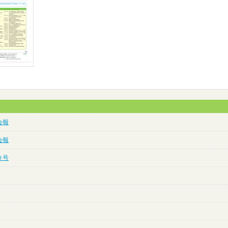
会報
会報
０号