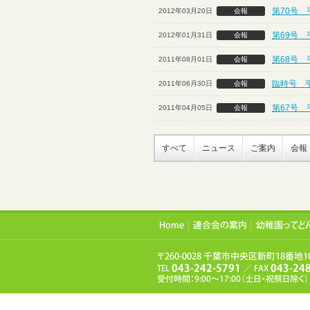
第70号 
2012年03月20日
会報
第69号 
2012年01月31日
会報
第68号 
2011年08月01日
会報
臨時号 平
2011年06月30日
会報
第67号 
2011年04月05日
会報
すべて
ニュース
ご案内
会報