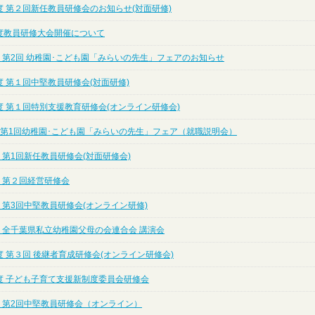
度 第２回新任教員研修会のお知らせ(対面研修)
度教員研修大会開催について
 第2回 幼稚園･こども園「みらいの先生」フェアのお知らせ
 第１回中堅教員研修会(対面研修)
度 第１回特別支援教育研修会(オンライン研修会)
度 第1回幼稚園･こども園「みらいの先生」フェア（就職説明会）
 第1回新任教員研修会(対面研修会)
 第２回経営研修会
 第3回中堅教員研修会(オンライン研修)
度 全千葉県私立幼稚園父母の会連合会 講演会
 第３回 後継者育成研修会(オンライン研修会)
度 子ども子育て支援新制度委員会研修会
度 第2回中堅教員研修会（オンライン）