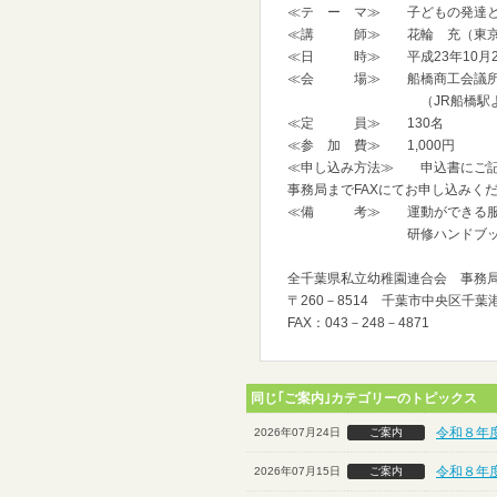
≪テ ー マ≫ 子どもの発達と
≪講 師≫ 花輪 充（東京家
≪日 時≫ 平成23年10月28日
≪会 場≫ 船橋商工会議所
（JR船橋駅より徒歩約
≪定 員≫ 130名
≪参 加 費≫ 1,000円
≪申し込み方法≫ 申込書にご記入
事務局までFAXにてお申し込みく
≪備 考≫ 運動ができる服
研修ハンドブックをお持
全千葉県私立幼稚園連合会 事務
〒260－8514 千葉市中央区千葉
FAX：043－248－4871
同じ｢ご案内｣カテゴリーのトピックス
令和８年
2026年07月24日
ご案内
令和８年
2026年07月15日
ご案内