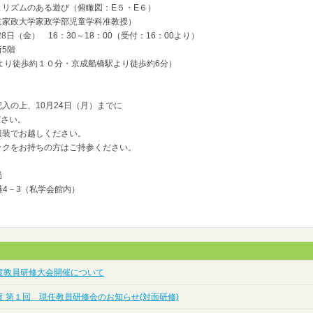
リズムのある遊び（俯瞰図：E５・E６）
政大学家政学部児童学科准教授）
（金） 16：30～18：00（受付：16：00より）
5階
１０分・京成船橋駅より徒歩約6分）
の上、10月24日（月）までに
ださい。
装でお越しください。
ちの方はご持参ください。
局
港4－3（私学会館内）
度教員研修大会開催について
度 第１回 現任教員研修会のお知らせ(対面研修)