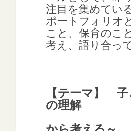
注目を
集
めてい
ポートフォリオ
こと、保育のこ
考え、語
り合っ
【テーマ】 子
の理解
～保育の
から考える～ 