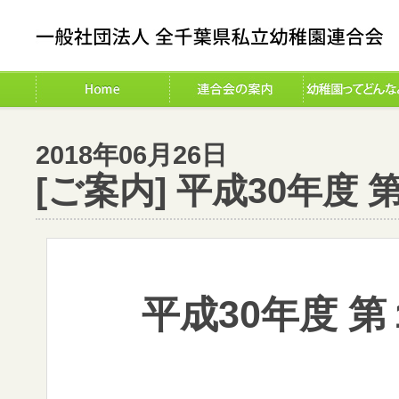
2018年06月26日
[ご案内] 平成30年度
平成30年度 