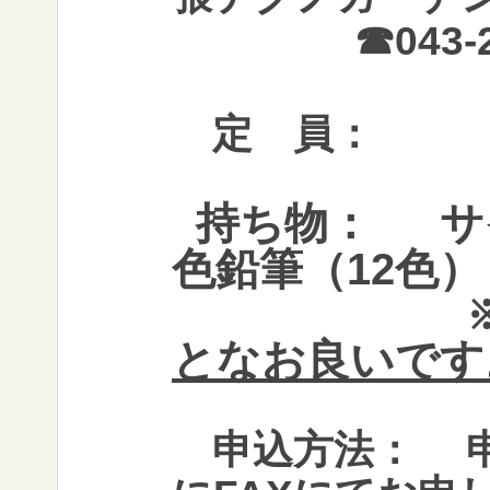
☎043-2
定 員：
持ち物： サ
色鉛筆（12色）
となお良いです
申込方法： 申