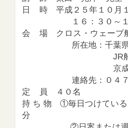
日 時 平成２５年１０月
１６：３０～１８：０
会 場 クロス・ウェーブ
所在地：千葉県船橋
JR船橋駅か
京成船橋駅よ
連絡先：０４７－４
定 員 ４０名
持 ち 物 ①毎日つけてい
②日案または週日案