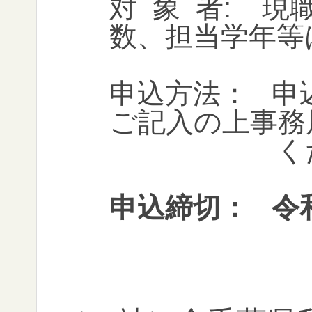
対 象 者:
現
数、担当学年等
申込方法： 申込
ご記入の上事務
くださ
申込締切： 令