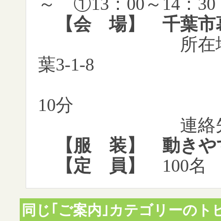
～ ①
13
：
00
～
14
：
30
【会 場】 千葉市
所在地：千葉
葉
3-1-8
10
分
連絡先
【服 装】 動きや
【定 員】
100
同じ｢ご案内｣カテゴリーのト