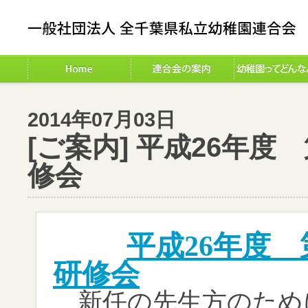
2014年07月03日
[ご案内] 平成26年
修会
平成
26
年度 
研修会
新任の先生方のため