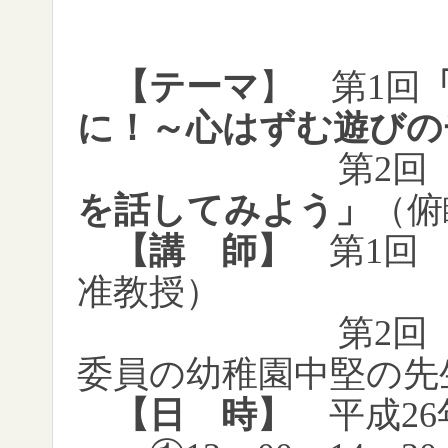
【テーマ
】 第
1
回
に！～心はずむ遊びの
第
2
回
を話してみよう」
（俯
【講 師】
第
1
准教授）
第
2
委員の幼稚園中堅の先
【日 時】
平成
26