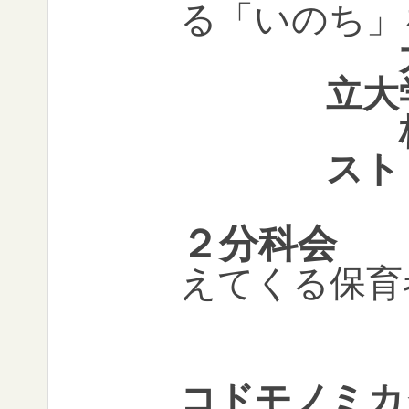
る「いのち」
太田
立大
杉森
スト
２分科会
えてくる保育
（非
コドモノミカ