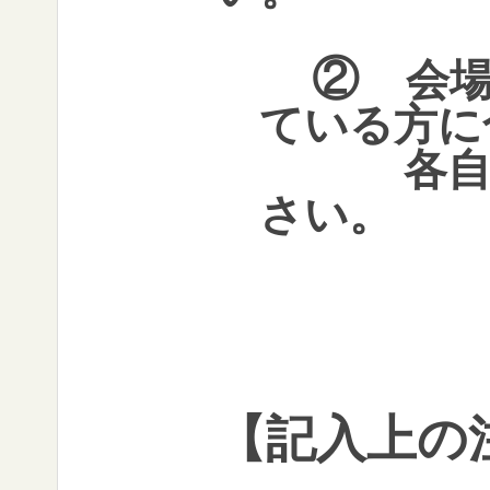
②
会
ている方に
各自で衣
さい。
【記入上の