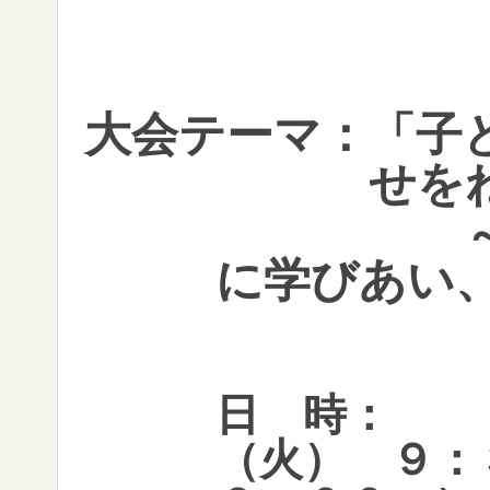
大会テーマ：「子
せを
～
に学びあい
日 時：
令和
（火） ９：