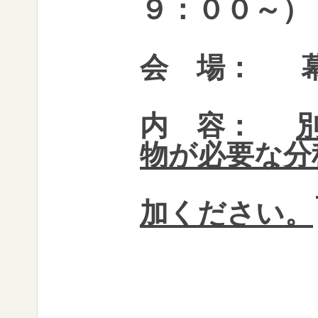
９：００～）
会 場：
幕
内 容：
物が必要な分
加ください。