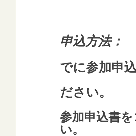
経
申込方法：
6月
でに参加申
まで
ださい。
※申込
参加申込書を
い。