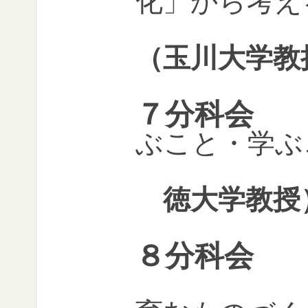
化」から考え
（玉川大学教
７分科会
ぶこと・学ぶ
徳大学教授
８分科会
「科