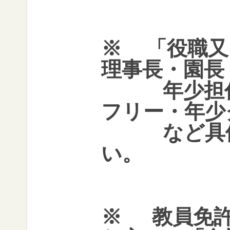
※
「役職又
理事長・園長
年少担任･
フリー・年少ク
など具体的
い。
※
教員免