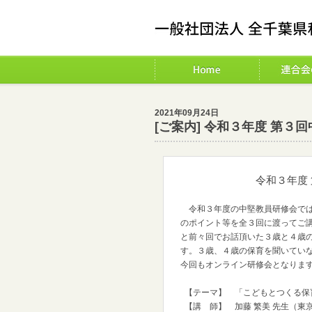
2021年09月24日
[ご案内] 令和３年度 第
令和３年度 第３回
令和３年度の中堅教員研修会では
のポイント等を全３回に渡ってご
と前々回でお話頂いた３歳と４歳
す。３歳、４歳の保育を聞いてい
今回もオンライン研修会となりま
【テーマ】 「こどもとつくる保
【講 師】 加藤 繁美 先生（東