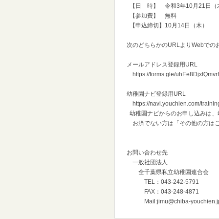
【日 時】 令和3年10月21日（木
【参加費】
【申込締切】10月14日（木）
次のどちらかのURLよりWebで
メールアドレス登録用URL
https://forms.gle/uhEe8DjxfQmv
幼稚園ナビ登録用URL
https://navi.youchien.com/trai
幼稚園ナビからのお申し込みは、
お済でない方は「その他の方はこ
お問い合わせ先
一般社団法人
全千葉県私立幼稚園連合会
TEL：043-242-5791
FAX：043-248-4871
Mail:jimu@chiba-youchien.j