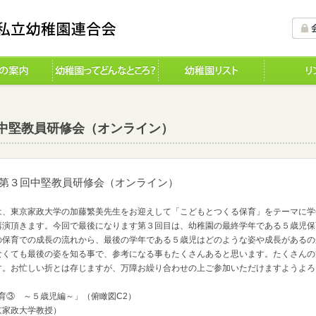
３回中堅教員研修会（オンライン）
中堅教員研修会（オンライン）
、東京家政大学の加藤繁美先生をお迎えして「こどもとつくる保育」をテーマに学
講演頂きます。今回で最後になります第３回目は、幼稚園の最終学年である５歳児保
の保育での成長の流れから、最後の学年である５歳児はどのような姿や成長があるの
なくても最後の姿を知る事で、参考になる事もたくさんあると思います。たくさんの
す。お忙しい折とは存じますが、万障お繰り合わせの上ご参加いただけますようよろ
育③ ～５歳児編～」（俯瞰図C2）
京家政大学教授）