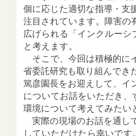
個に応じた適切な指導・支
注目されています。障害の
広げられる「インクルーシ
と考えます。
そこで、今回は積極的にイ
省委託研究も取り組んでき
篤彦園長をお迎えして、イ
についてお話をいただき、
環境について考えてみたい
実際の現場のお話を通して
していただけたら幸いです