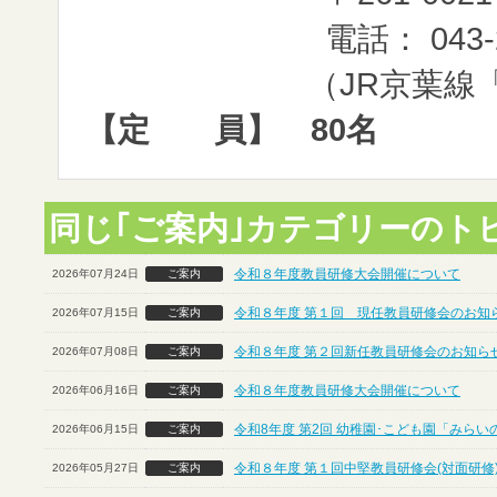
電話： 043-296-
（JR京葉線「海浜
【定 員】 80名
同じ｢ご案内｣カテゴリーのト
令和８年度教員研修大会開催について
2026年07月24日
ご案内
令和８年度 第１回 現任教員研修会のお知ら
2026年07月15日
ご案内
令和８年度 第２回新任教員研修会のお知らせ
2026年07月08日
ご案内
令和８年度教員研修大会開催について
2026年06月16日
ご案内
令和8年度 第2回 幼稚園･こども園「みら
2026年06月15日
ご案内
令和８年度 第１回中堅教員研修会(対面研修
2026年05月27日
ご案内