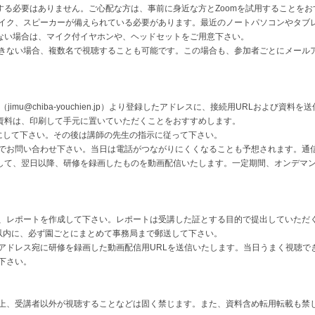
る必要はありません。ご心配な方は、事前に身近な方とZoomを試用することをお
イク、スピーカーが備えられている必要があります。最近のノートパソコンやタブ
い場合は、マイク付イヤホンや、ヘッドセットをご用意下さい。
きない場合、複数名で視聴することも可能です。この場合も、参加者ごとにメール
mu@chiba-youchien.jp）より登録したアドレスに、接続用URLおよび資料を
料は、印刷して手元に置いていただくことをおすすめします。
にして下さい。その後は講師の先生の指示に従って下さい。
でお問い合わせ下さい。当日は電話がつながりにくくなることも予想されます。通
て、翌日以降、研修を録画したものを動画配信いたします。一定期間、オンデマン
、レポートを作成して下さい。レポートは受講した証とする目的で提出していただ
以内に、必ず園ごとにまとめて事務局まで郵送して下さい。
アドレス宛に研修を録画した動画配信用URLを送信いたします。当日うまく視聴で
下さい。
上、受講者以外が視聴することなどは固く禁じます。また、資料含め転用転載も禁