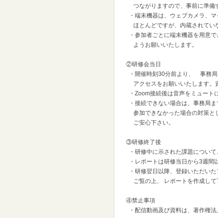
つながりますので、事前に準備す
・端末機器は、ウェブカメラ、マ
ほとんどですが、内蔵されていな
・参加者ごとに端末機器を用意で
ようお願いいたします。
②研修会当日
・開催時刻30分前より、 事務局（ji
アクセスをお願いいたします。資
・Zoom接続後は音声をミュート
・接続できない場合は、事務局ま
参加できなかった場合の対策とし
ご安心下さい。
③研修終了後
・研修中に示された課題について
・レポートは研修当日から3週間
・研修翌日以降、登録いただいた
ご覧の上、 レポートを作成して
④禁止事項
・配信動画及び資料は、著作権法