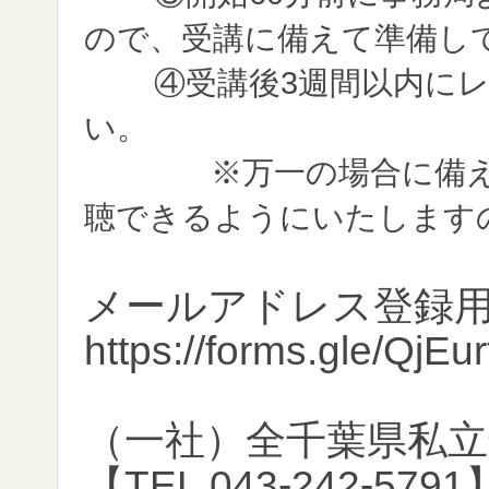
ので、受講に備えて準備し
④受講後3週間以内に
い。
※万一の場合に備え、
聴できるようにいたします
メールアドレス登録用
https://forms.gle/Q
（一社）全千葉県私
【TEL 043-242-5791