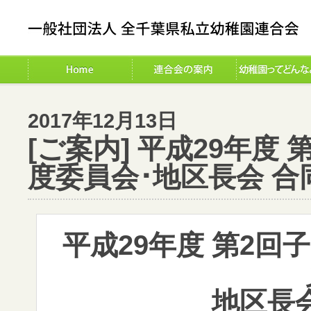
2017年12月13日
[ご案内] 平成29年度
度委員会･地区長会 合
平成29年度 第2
地区長