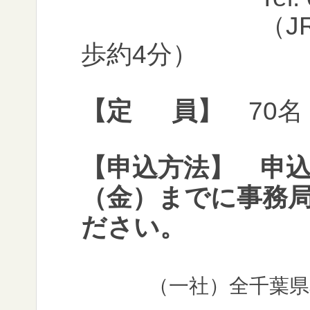
（JR京葉線
歩約4分）
【定 員】
70名
【申込方法】
申込
（金）までに事務局
ださい。
（一社）全千葉県