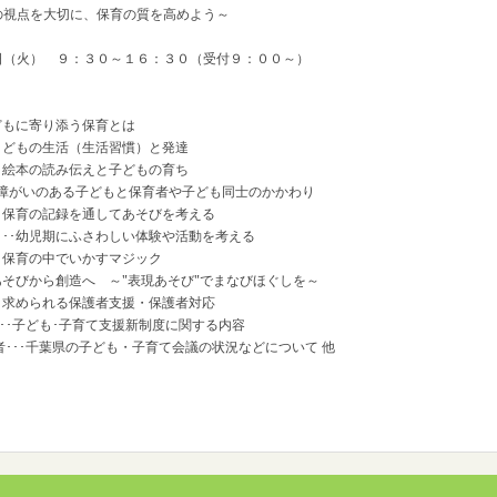
切に、保育の質を高めよう～
日（火） ９：３０～１６：３０（受付９：００～）
子どもに寄り添う保育とは
もの生活（生活習慣）と発達
本の読み伝えと子どもの育ち
いのある子どもと保育者や子ども同士のかかわり
育の記録を通してあそびを考える
幼児期にふさわしい体験や活動を考える
育の中でいかすマジック
から創造へ ～"表現あそび"でまなびほぐしを～
められる保護者支援・保護者対応
ども･子育て支援新制度に関する内容
葉県の子ども・子育て会議の状況などについて 他