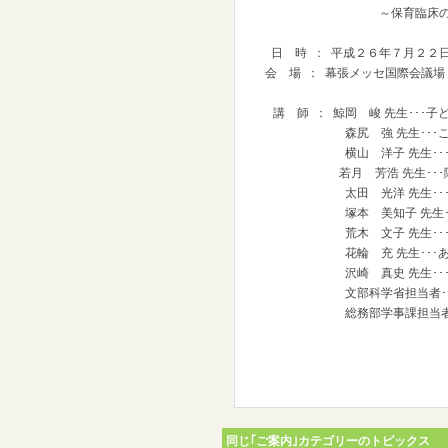
～保育臨床の視点を大
日 時
平成２６年７月２２
：
会 場
幕張メッセ国際会議場
：
講 師 ： 鯨岡 峻 先生･･･
森尻 強 先生･･･こど
横山 洋子 先生･･･絵
若月 芳浩 先生･･･障が
太田 光洋 先生･･･保
塚本 美知子 先生･･･
荒木 文子 先生･･･保
花輪 充 先生･･･あそび
沢崎 真史 先生･･･求
文部科学省担当者･･･子
総務部学事課担当者･･･千
同じ｢ご案内｣カテゴリーのトピックス