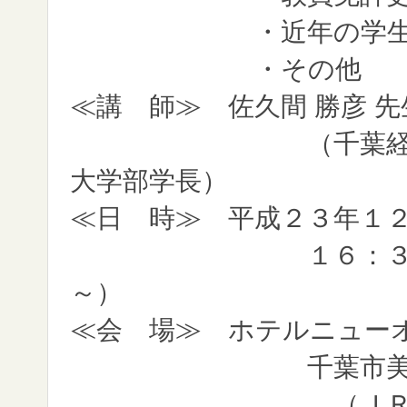
・近年の学生の傾向
・その他
≪講 師≫ 佐久間 勝彦 先
（千葉経済学園理
大学部学長）
≪日 時≫ 平成２３年１
１６：３０～１９
～）
≪会 場≫ ホテルニュー
千葉市美浜区ひび
（ＪＲ京葉線海浜