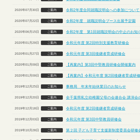
令和2年度合同就職説明会への参加について
2020年07月30日
ご案内
令和2年度 就職説明会ブース出展予定園
2020年07月22日
ご案内
令和2年度 第1回就職説明会の中止のお知
2020年06月15日
ご案内
令和元年度 第2回特別支援教育研修会
2020年01月29日
ご案内
令和元年度 第3回後継者育成研修会
2020年01月27日
ご案内
【再案内】第3回中堅教員研修会開催案内
2020年01月09日
ご案内
【再案内】令和元年度 第2回後継者育成研
2020年01月09日
ご案内
事務局 年末年始休業日のお知らせ
2019年12月25日
ご案内
全千葉県私立幼稚園父母の会連合会 講演会
2019年12月20日
ご案内
令和元年度 第2回後継者育成研修会
2019年12月18日
ご案内
令和元年度 第3回中堅教員研修会
2019年12月03日
ご案内
第２回 子ども子育て支援新制度委員会研修
2019年10月28日
ご案内