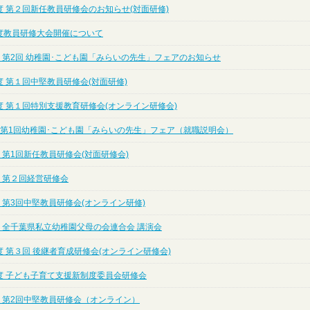
度 第２回新任教員研修会のお知らせ(対面研修)
度教員研修大会開催について
 第2回 幼稚園･こども園「みらいの先生」フェアのお知らせ
 第１回中堅教員研修会(対面研修)
度 第１回特別支援教育研修会(オンライン研修会)
度 第1回幼稚園･こども園「みらいの先生」フェア（就職説明会）
 第1回新任教員研修会(対面研修会)
 第２回経営研修会
 第3回中堅教員研修会(オンライン研修)
度 全千葉県私立幼稚園父母の会連合会 講演会
 第３回 後継者育成研修会(オンライン研修会)
度 子ども子育て支援新制度委員会研修会
度 第2回中堅教員研修会（オンライン）