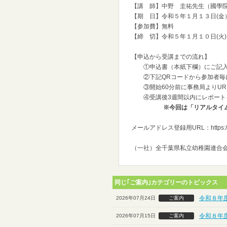
【講 師】中野 圭祐先生（國學院
【期 日】令和５年１月１３日(金）16
【参加費】無料
【締 切】令和５年１月１０日(火)
【申込から受講までの流れ】
①申込書（本紙下欄）にご記入
②下記QRコードから参加者毎
③開始60分前に事務局よりU
④受講後3週間以内にレポー
※今回は「リアルタイ
メールアドレス登録用URL：https://fo
（一社）全千葉県私立幼稚園連合会事務
同じ｢ご案内｣カテゴリーのトピックス
令和８年
2026年07月24日
ご案内
令和８年
2026年07月15日
ご案内