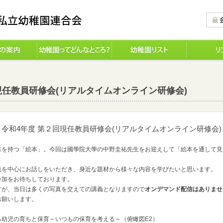
回現任教員研修会(リアルタイムオンライン研修会)
令和4年度 第２回現任教員研修会(リアルタイムオンライン研修会)
味を持つ「絵本」。今回は國學院大學の中野圭祐先生をお迎えして「絵本を通して見
践を中心にお話しをいただき、身近な題材から様々な内容を学びたいと思います。
加をお待ちしております。
すが、当日は多くの写真を交えての講義となりますので
オンデマンド配信はありませ
お願いします。
幼児の育ちと保育～いつもの保育を考える～（俯瞰図E2）