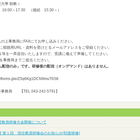
大學 助教 ）
:00～17:30 （接続 15:30～）
の上事務局にFAXにてお申し込みください。
に視聴用URL・資料を受けとるメールアドレスをご登録ください。
RL等を一斉送信いたしますので、受講に備えて準備してください。
トを事務局までご提出ください。
ム配信のみ」です。研修後の配信（オンデマンド）はありません。
rms.gle/ZSq6Kg1DCN9muT6S8
局 【TEL 043-242-5791】
度教員研修大会開催について
度 第１回 現任教員研修会のお知らせ(対面研修)