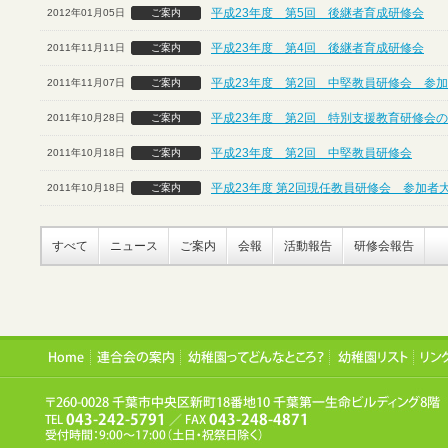
平成23年度 第5回 後継者育成研修会
2012年01月05日
ご案内
平成23年度 第4回 後継者育成研修会
2011年11月11日
ご案内
平成23年度 第2回 中堅教員研修会 参
2011年11月07日
ご案内
平成23年度 第2回 特別支援教育研修会
2011年10月28日
ご案内
平成23年度 第2回 中堅教員研修会
2011年10月18日
ご案内
平成23年度 第2回現任教員研修会 参加者
2011年10月18日
ご案内
すべて
ニュース
ご案内
会報
活動報告
研修会報告