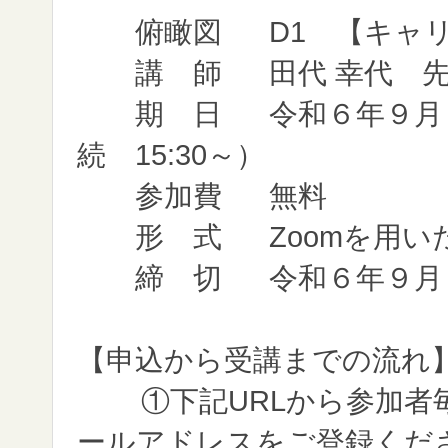
俯瞰図
D1 【キャ
講 師
田代 幸代 
期 日
令和６年９月２
続 15:30～）
参加費
無料
形 式
Zoomを用
締 切
令和６年９月
【申込から受講までの流れ
①下記URLから参加者
ールアドレスをご登録くだ