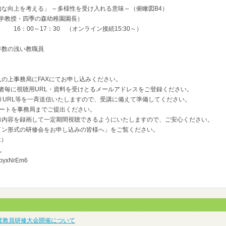
な向上を考える」 ～多様性を受け入れる意味～（俯瞰図B4）
大学教授・四季の森幼稚園園長）
）
16：00～17：30 （オンライン接続15:30～）
数の浅い教職員
の上事務局にFAXにてお申し込みください。
に視聴用URL・資料を受けとるメールアドレスをご登録ください。
L等を一斉送信いたしますので、受講に備えて準備してください。
トを事務局までご提出ください。
を録画して一定期間視聴できるようにいたしますので、ご安心ください。
式の研修会をお申し込みの皆様へ」をご覧ください。
木）
L
pyxNrEm6
度教員研修大会開催について