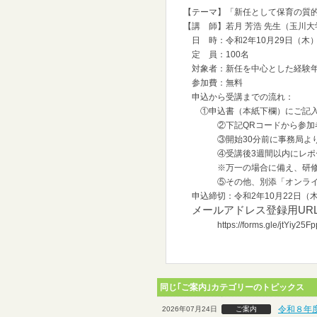
【テーマ】「新任として保育の質的
【講 師】若月 芳浩 先生（玉川
日 時：令和2年10月29日（木
定 員：100名
対象者：新任を中心とした経験年
参加費：無料
申込から受講までの流れ：
①申込書（本紙下欄）にご記入
②下記QRコードから参加者毎
③開始30分前に事務局よりUR
④受講後3週間以内にレポー
※万一の場合に備え、研修内容
⑤その他、別添「オンライン形
申込締切：令和2年10月22日（
メールアドレス登録用UR
https://forms.gle/jtYiy25Fp
同じ｢ご案内｣カテゴリーのトピックス
令和８年
2026年07月24日
ご案内