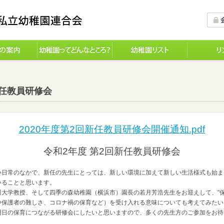
新任教員研修会
2020年度第2回新任教員研修会開催通知.pdf
令和2年度 第2回新任教員研修会
日常のなかで、新任の先生にとっては、新しい環境に加えて新しい生活様式も始ま
いることと思います。
大学教授、そして四季の森幼稚園（横浜市）園長の若月芳浩先生をお迎えして、"保
や保護者の難しさ、コロナ禍の保育など）を受け入れる意味についても考えてみたい
日の保育につながる研修会にしたいと思いますので、多くの先生方のご参加をお待