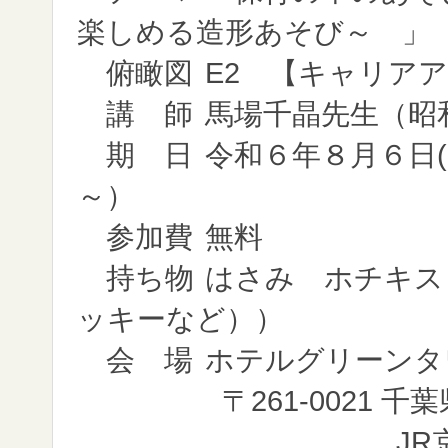
楽しめる造形あそび～ 」
俯瞰図
E2 【キャリア
講 師
馬場千晶先生（昭
期 日
令和６年８月６日(火）
～）
参加費
無料
持ち物
はさみ ホチキス
ッキーなど））
会 場
ホテルグリーンタ
〒261-0021 千葉県千
JR京葉線 海浜