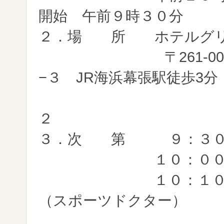
開始 午前９時３０分
２．場 所 ホテルグ
〒261-0021 
−３ JR海浜幕張駅徒歩3分
電話０４３
２
３．次 第 ９：３０ 
１０：００ 開
１０：１０ 講 演
（スポーツドクター）
テー