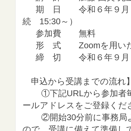
期 日
令和６年９月１
続 15:30～）
参加費
無料
形 式
Zoomを用
締 切
令和６年９月９
申込から受講までの流れ
①下記URLから参加者
ールアドレスをご登録くだ
②開始30分前に事務局
ので、受講に備えて準備し